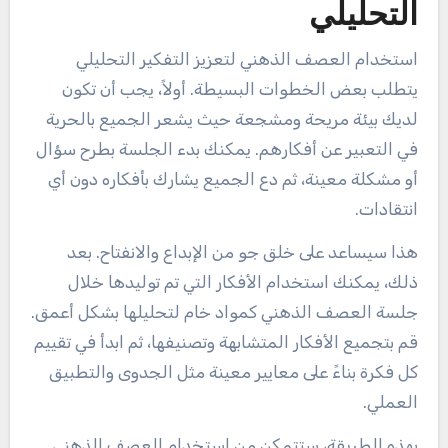
التحليلي
استخدام العصف الذهني لتعزيز التفكير التحليلي
يتطلب بعض الخطوات البسيطة. أولاً، يجب أن تكون
لديك بيئة مريحة ومشجعة حيث يشعر الجميع بالحرية
في التعبير عن أفكارهم. يمكنك بدء الجلسة بطرح سؤال
أو مشكلة معينة، ثم دع الجميع يشارك بأفكاره دون أي
انتقادات.
هذا سيساعد على خلق جو من الإبداع والانفتاح. بعد
ذلك، يمكنك استخدام الأفكار التي تم توليدها خلال
جلسة العصف الذهني كمواد خام لتحليلها بشكل أعمق.
قم بتجميع الأفكار المتشابهة وتصنيفها، ثم ابدأ في تقييم
كل فكرة بناءً على معايير معينة مثل الجدوى والتطبيق
العملي.
بهذه الطريقة، ستتمكن من استخدام العصف الذهني