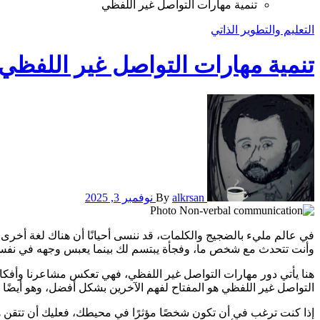
تنمية مهارات التواصل غير اللفظي
التعليم والتطوير الذاتي
تنمية مهارات التواصل غير اللفظي
alkrsan
By
نوفمبر 3, 2025
في عالم مليء بالضجيج والكلمات، قد ننسى أحيانًا أن هناك لغة أخرى تتحدث بها أجسادنا. نعم، نحن نتحدث عن التواصل غير اللفظي، تلك الإشارات التي نرسلها دون أن نتفوه بكلمة واحدة. تخيل أنك في حفلة،
وأنت تتحدث مع شخص ما، وفجأة يبتسم لك بينما يعبس وجهه في نفس
هنا يأتي دور مهارات التواصل غير اللفظي، فهي تعكس مشاعرنا وأفكار
التواصل غير اللفظي هو المفتاح لفهم الآخرين بشكل أفضل، وهو أيضًا و
إذا كنت ترغب في أن تكون شخصًا مؤثرًا في محيطك، فعليك أن تتقن هذه