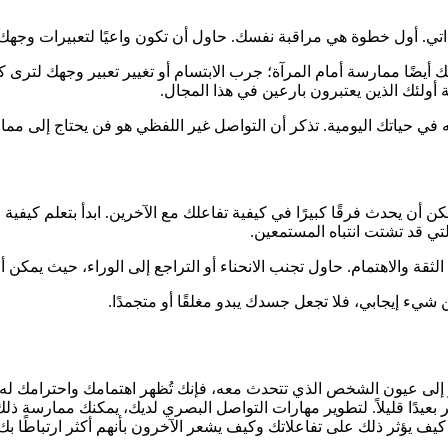
تي. أول خطوة هي مراقبة نفسك. حاول أن تكون واعيًا لتعبيرات وجهك
 أيضًا ممارسة أمام المرآة؛ جرب الابتسام أو تغيير تعبير وجهك لترى
لئك الذين يعتبرون بارعين في هذا المجال.
في حياتك اليومية. تذكر أن التواصل غير اللفظي هو فن يحتاج إلى مم
أن يحدث فرقًا كبيرًا في كيفية تفاعلك مع الآخرين. ابدأ بتعلم كيفية
تي قد تشتت انتباه المستمعين.
 والاهتمام. حاول تجنب الانحناء أو التراجع إلى الوراء، حيث يمكن أن
يء إيجابي، فلا تجعل جسدك يبدو مغلقًا أو متجمدًا.
لى عيون الشخص الذي تتحدث معه، فإنك تُظهر اهتمامك واحترامك له. لك
يدًا قليلاً. لتطوير مهارات التواصل البصري لديك، يمكنك ممارسة ذلك 
يف يؤثر ذلك على تفاعلاتك وكيف يشعر الآخرون بأنهم أكثر ارتباطًا بك