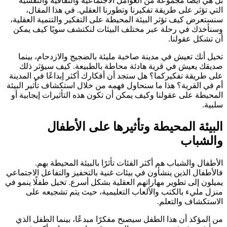
بل هي أيضًا مجموعة من العوامل الاجتماعية والثقافية والنفسية
التي تؤثر على طريقة تفكيرنا وتطورنا العقلي. في هذا المقال،
سنستعرض كيف تؤثر البيئة المحيطة على التفكير والتنمية العقلية،
وسنأخذك في رحلة عبر مختلف البيئات لنكتشف سويًا كيف يمكن
أن تشكل عقولنا.
تخيل أنك تعيش في مدينة صاخبة مليئة بالضجيج والازدحام، بينما
صديقك يعيش في قرية هادئة محاطة بالطبيعة. كيف سيؤثر ذلك
على طريقة تفكيركما؟ هل ستجد أن أفكارك أكثر إبداعًا في المدينة
أم في القرية؟ هذا ما سنحاول فهمه من خلال استكشاف تأثير البيئة
المحيطة على عقولنا وكيف يمكن أن تكون هذه التأثيرات إيجابية أو
سلبية.
البيئة المحيطة وتأثيرها على الأطفال
والشباب
الأطفال والشباب هم أكثر الفئات تأثرًا بالبيئة المحيطة بهم.
فالأطفال الذين ينشأون في بيئات غنية بالتحفيز والتفاعل الاجتماعي
يميلون إلى تطوير مهاراتهم العقلية بشكل أسرع. تخيل طفلًا ينمو في
منزل مليء بالكتب والألعاب التعليمية، حيث يتم تشجيعه على
الاستكشاف والتعلم.
من المؤكد أن هذا الطفل سيصبح مفكرًا مبدعًا، بينما الطفل الذي