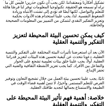
تشكيل أفكارنا ومعتقداتنا. لكن يجب أن نكون حذرين! فليس كل ما
نراه أو نسمعه هو الحقيقة. تكنولوجيا المعلومات توفر لنا فرصًا هائلة
للتعلم والتواصل، لكنها أيضًا قد تؤدي إلى تشتت الانتباه وزيادة
الضغوط النفسية. لذا، يجب علينا استخدام هذه الأدوات بحكمة
وتعزيز التفكير النقدي لنتمكن من التمييز بين المعلومات الصحيحة
والخاطئة.
كيف يمكن تحسين البيئة المحيطة لتعزيز
التفكير والتنمية العقلية
الآن بعد أن استعرضنا تأثيرات البيئة المختلفة على التفكير والتنمية
العقلية، دعونا نتحدث عن كيفية تحسين هذه البيئات لتعزيز قدراتنا
العقلية. أولاً، يجب علينا خلق بيئات تعليمية تشجع على الحوار
والتفاعل بين الأفراد. كما يجب تعزيز الأنشطة الثقافية والفنية التي
تحفز الإبداع.
ثانيًا، يجب علينا تحسين بيئة العمل من خلال تشجيع التعاون وتوفير
الفرص للتعلم المستمر. وأخيرًا، لا تنسَ أهمية قضاء الوقت في
الطبيعة والاستمتاع بجمالها لتجديد طاقتك العقلية.
خلاصة: أهمية فهم تأثير البيئة المحيطة على
التفكير والتنمية العقلية