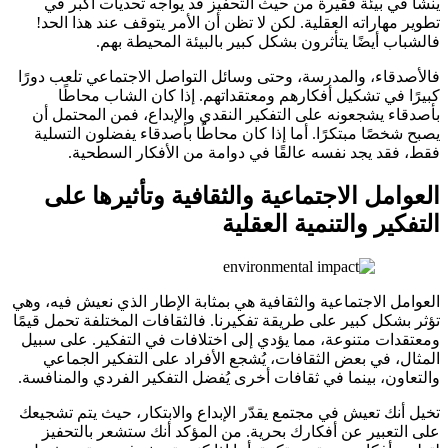
ينشأ في بيئة فقيرة من حيث التحفيز قد يواجه تحديات أكبر في
تطوير مهاراته العقلية. لكن لا تظن أن الأمر يتوقف عند هذا الحد!
فالشباب أيضًا يتأثرون بشكل كبير بالبيئة المحيطة بهم.
فالأصدقاء، والمدرسة، وحتى وسائل التواصل الاجتماعي تلعب دورًا
كبيرًا في تشكيل أفكارهم ومعتقداتهم. إذا كان الشاب محاطًا
بأصدقاء يشجعونه على التفكير النقدي والإبداع، فمن المحتمل أن
يصبح شخصًا مبتكرًا. أما إذا كان محاطًا بأصدقاء يفضلون التسلية
فقط، فقد يجد نفسه عالقًا في دوامة من الأفكار السطحية.
العوامل الاجتماعية والثقافية وتأثيرها على
التفكير والتنمية العقلية
العوامل الاجتماعية والثقافية هي بمثابة الإطار الذي نعيش فيه، وهي
تؤثر بشكل كبير على طريقة تفكيرنا. فالثقافات المختلفة تحمل قيمًا
ومعتقدات متنوعة، مما يؤدي إلى اختلافات في التفكير. على سبيل
المثال، في بعض الثقافات، يُشجع الأفراد على التفكير الجماعي
والتعاون، بينما في ثقافات أخرى يُفضل التفكير الفردي والمنافسة.
تخيل أنك تعيش في مجتمع يقدّر الإبداع والابتكار، حيث يتم تشجيعك
على التعبير عن أفكارك بحرية. من المؤكد أنك ستشعر بالتحفيز