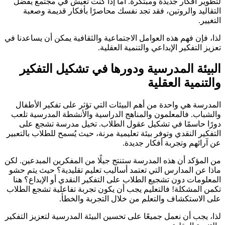
لتطوير أفكار جديدة ومبتكرة. أما إذا كنت تعيش في مجتمع يفضل
التقاليد والروتين، فقد تجد نفسك محاصرًا بأفكار قديمة وصعبة
التغيير.
لذا، فإن فهم هذه العوامل الاجتماعية والثقافية يمكن أن يساعدنا في
تعزيز التفكير الإبداعي والتنمية العقلية.
البيئة المدرسية ودورها في تشكيل التفكير
والتنمية العقلية
المدرسة هي واحدة من أهم البيئات التي تؤثر على تفكير الأطفال
والشباب. فالمعلمون والمناهج الدراسية والأنشطة المدرسية تلعب
دورًا حاسمًا في تشكيل عقول الطلاب. تخيل مدرسة تشجع على
التفكير النقدي وتوفر بيئة تعليمية مرنة، حيث يُسمح للطلاب بالتعبير
عن آرائهم وتجربة أفكار جديدة.
من المؤكد أن هذه المدرسة ستنتج جيلًا من المفكرين المبدعين. لكن
ماذا عن المدارس التي تعتمد أساليب تعليم تقليدية؟ حيث يتم حشو
المعلومات دون تشجيع الطلاب على التفكير النقدي أو الإبداع؟ هنا
تكمن المشكلة! فالتعليم يجب أن يكون تجربة تفاعلية تشجع الطلاب
على الاستكشاف والتعلم من خلال التجربة والخطأ.
لذا، يجب أن نعمل جميعًا على تحسين البيئة المدرسية لتعزيز التفكير