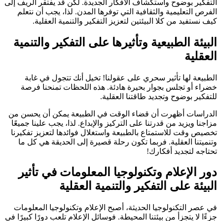
التفكير بوضوح واستكشاف الأفكار الجديدة. لكن قد يفتقر الريف إلى
الفرص التعليمية والثقافية التي توفرها المدن. لذا، يجب أن نتعلم
كيف نستفيد من كلا البيئتين لتعزيز التفكير والتنمية العقلية.
البيئة الطبيعية وتأثيرها على التفكير والتنمية
العقلية
الطبيعة لها تأثير سحري على عقولنا! تخيل أنك تتجول في غابة
خضراء أو تجلس بجوار بحيرة هادئة. هذه اللحظات تمنحنا فرصة
للتفكير بوضوح وتجديد طاقتنا العقلية.
الدراسات أظهرت أن قضاء الوقت في الطبيعة يمكن أن يحسن من
مزاجنا ويزيد من قدرتنا على التركيز والإبداع. لذا، يجب علينا جميعًا
تخصيص وقت للاستمتاع بالطبيعة واستغلال فوائدها لتعزيز تفكيرنا
وتنميتنا العقلية. فربما تكون رحلة قصيرة إلى الحديقة هي كل ما
تحتاجه لتجديد أفكارك!
دور الإعلام وتكنولوجيا المعلومات في تأثير
البيئة على التفكير والتنمية العقلية
في عصر التكنولوجيا الحديثة، أصبح الإعلام وتكنولوجيا المعلومات
جزءًا لا يتجزأ من بيئتنا المحيطة. فوسائل الإعلام تلعب دورًا كبيرًا في