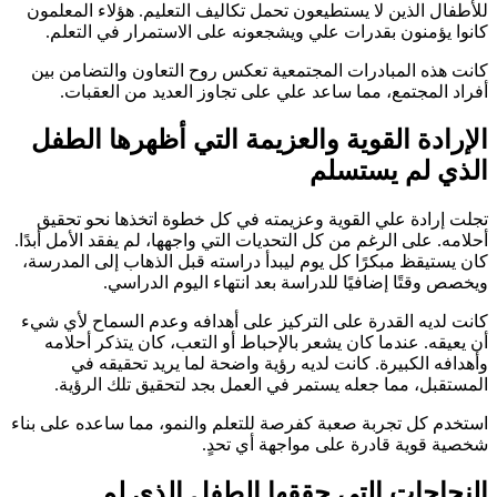
للأطفال الذين لا يستطيعون تحمل تكاليف التعليم. هؤلاء المعلمون
كانوا يؤمنون بقدرات علي ويشجعونه على الاستمرار في التعلم.
كانت هذه المبادرات المجتمعية تعكس روح التعاون والتضامن بين
أفراد المجتمع، مما ساعد علي على تجاوز العديد من العقبات.
الإرادة القوية والعزيمة التي أظهرها الطفل
الذي لم يستسلم
تجلت إرادة علي القوية وعزيمته في كل خطوة اتخذها نحو تحقيق
أحلامه. على الرغم من كل التحديات التي واجهها، لم يفقد الأمل أبدًا.
كان يستيقظ مبكرًا كل يوم ليبدأ دراسته قبل الذهاب إلى المدرسة،
ويخصص وقتًا إضافيًا للدراسة بعد انتهاء اليوم الدراسي.
كانت لديه القدرة على التركيز على أهدافه وعدم السماح لأي شيء
أن يعيقه. عندما كان يشعر بالإحباط أو التعب، كان يتذكر أحلامه
وأهدافه الكبيرة. كانت لديه رؤية واضحة لما يريد تحقيقه في
المستقبل، مما جعله يستمر في العمل بجد لتحقيق تلك الرؤية.
استخدم كل تجربة صعبة كفرصة للتعلم والنمو، مما ساعده على بناء
شخصية قوية قادرة على مواجهة أي تحدٍ.
النجاحات التي حققها الطفل الذي لم