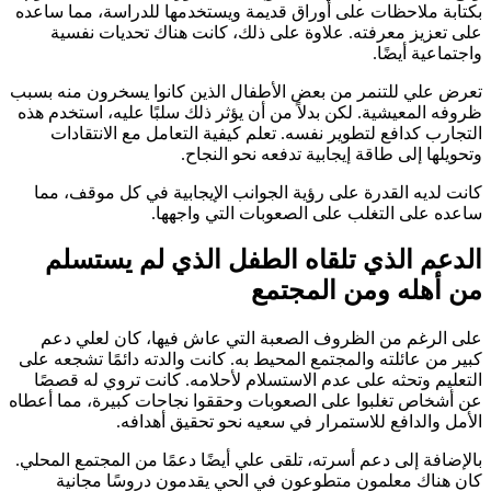
بكتابة ملاحظات على أوراق قديمة ويستخدمها للدراسة، مما ساعده
على تعزيز معرفته. علاوة على ذلك، كانت هناك تحديات نفسية
واجتماعية أيضًا.
تعرض علي للتنمر من بعض الأطفال الذين كانوا يسخرون منه بسبب
ظروفه المعيشية. لكن بدلاً من أن يؤثر ذلك سلبًا عليه، استخدم هذه
التجارب كدافع لتطوير نفسه. تعلم كيفية التعامل مع الانتقادات
وتحويلها إلى طاقة إيجابية تدفعه نحو النجاح.
كانت لديه القدرة على رؤية الجوانب الإيجابية في كل موقف، مما
ساعده على التغلب على الصعوبات التي واجهها.
الدعم الذي تلقاه الطفل الذي لم يستسلم
من أهله ومن المجتمع
على الرغم من الظروف الصعبة التي عاش فيها، كان لعلي دعم
كبير من عائلته والمجتمع المحيط به. كانت والدته دائمًا تشجعه على
التعليم وتحثه على عدم الاستسلام لأحلامه. كانت تروي له قصصًا
عن أشخاص تغلبوا على الصعوبات وحققوا نجاحات كبيرة، مما أعطاه
الأمل والدافع للاستمرار في سعيه نحو تحقيق أهدافه.
بالإضافة إلى دعم أسرته، تلقى علي أيضًا دعمًا من المجتمع المحلي.
كان هناك معلمون متطوعون في الحي يقدمون دروسًا مجانية