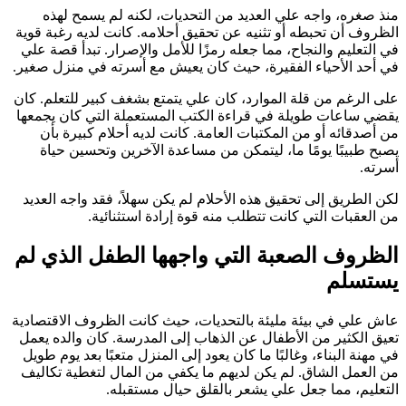
منذ صغره، واجه علي العديد من التحديات، لكنه لم يسمح لهذه
الظروف أن تحبطه أو تثنيه عن تحقيق أحلامه. كانت لديه رغبة قوية
في التعليم والنجاح، مما جعله رمزًا للأمل والإصرار. تبدأ قصة علي
في أحد الأحياء الفقيرة، حيث كان يعيش مع أسرته في منزل صغير.
على الرغم من قلة الموارد، كان علي يتمتع بشغف كبير للتعلم. كان
يقضي ساعات طويلة في قراءة الكتب المستعملة التي كان يجمعها
من أصدقائه أو من المكتبات العامة. كانت لديه أحلام كبيرة بأن
يصبح طبيبًا يومًا ما، ليتمكن من مساعدة الآخرين وتحسين حياة
أسرته.
لكن الطريق إلى تحقيق هذه الأحلام لم يكن سهلاً، فقد واجه العديد
من العقبات التي كانت تتطلب منه قوة إرادة استثنائية.
الظروف الصعبة التي واجهها الطفل الذي لم
يستسلم
عاش علي في بيئة مليئة بالتحديات، حيث كانت الظروف الاقتصادية
تعيق الكثير من الأطفال عن الذهاب إلى المدرسة. كان والده يعمل
في مهنة البناء، وغالبًا ما كان يعود إلى المنزل متعبًا بعد يوم طويل
من العمل الشاق. لم يكن لديهم ما يكفي من المال لتغطية تكاليف
التعليم، مما جعل علي يشعر بالقلق حيال مستقبله.