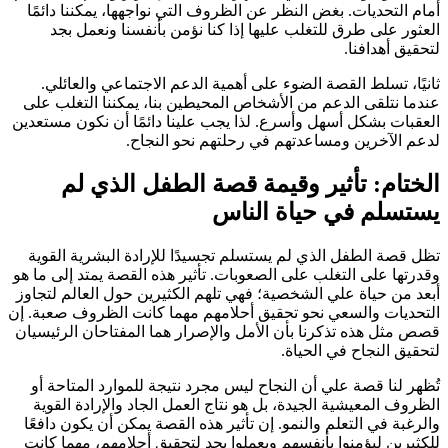
أمام التحديات. بغض النظر عن الظروف التي نواجهها، يمكننا دائمًا
العثور على طرق للتغلب عليها إذا كنا نؤمن بأنفسنا ونعمل بجد
لتحقيق أهدافنا.
ثانيًا، تسلط القصة الضوء على أهمية الدعم الاجتماعي والعائلي.
عندما نتلقى الدعم من الأشخاص المحيطين بنا، يمكننا التغلب على
العقبات بشكل أسهل وأسرع. لذا يجب علينا دائمًا أن نكون مستعدين
لدعم الآخرين ومساعدتهم في رحلتهم نحو النجاح.
الختام: تأثير وقيمة قصة الطفل الذي لم
يستسلم في حياة الناس
تظل قصة الطفل الذي لم يستسلم تجسيدًا للإرادة البشرية القوية
وقدرتها على التغلب على الصعوبات. تأثير هذه القصة يمتد إلى ما هو
أبعد من حياة علي الشخصية؛ فهي تلهم الكثيرين حول العالم لتجاوز
التحديات والسعي نحو تحقيق أحلامهم مهما كانت الظروف صعبة. إن
قصص مثل هذه تذكرنا بأن الأمل والإصرار هما المفتاحان الرئيسيان
لتحقيق النجاح في الحياة.
تُظهر لنا قصة علي أن النجاح ليس مجرد نتيجة للموارد المتاحة أو
الظروف المعيشية الجيدة، بل هو نتاج العمل الجاد والإرادة القوية
والرغبة في التعلم والنمو. إن تأثير هذه القصة يمكن أن يكون دافعًا
للكثيرين ليؤمنوا بأنفسهم ويعملوا بجد لتحقيق أحلامهم، مهما كانت