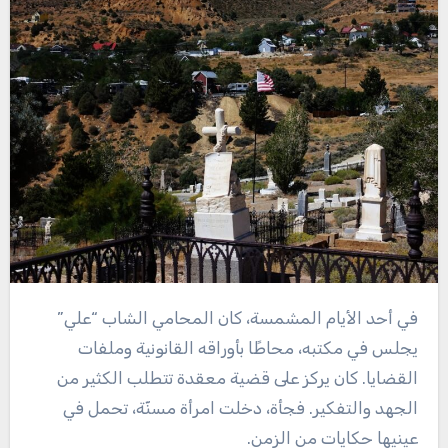
في أحد الأيام المشمسة، كان المحامي الشاب “علي”
يجلس في مكتبه، محاطًا بأوراقه القانونية وملفات
القضايا. كان يركز على قضية معقدة تتطلب الكثير من
الجهد والتفكير. فجأة، دخلت امرأة مسنّة، تحمل في
عينيها حكايات من الزمن.