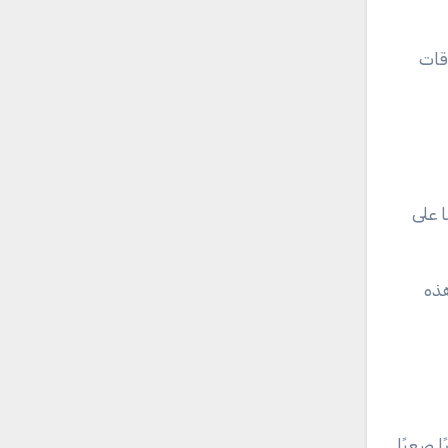
قات
ا على
هذه
ا صعبًا