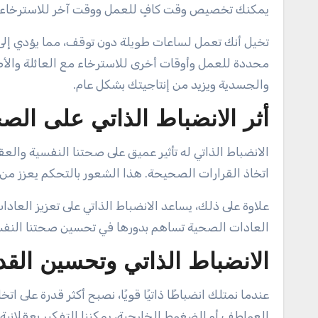
يمكنك تخصيص وقت كافٍ للعمل ووقت آخر للاسترخاء و
تخيل أنك تعمل لساعات طويلة دون توقف، مما يؤدي إلى ش
محددة للعمل وأوقات أخرى للاسترخاء مع العائلة وال
والجسدية ويزيد من إنتاجيتك بشكل عام.
أثر الانضباط الذاتي على الصح
الانضباط الذاتي له تأثير عميق على صحتنا النفسية والعقل
اتخاذ القرارات الصحيحة. هذا الشعور بالتحكم يعزز من ث
علاوة على ذلك، يساعد الانضباط الذاتي على تعزيز العاد
العادات الصحية تساهم بدورها في تحسين صحتنا النفسية
الانضباط الذاتي وتحسين القد
عندما نمتلك انضباطًا ذاتيًا قويًا، نصبح أكثر قدرة على ات
العواطف أو الضغوط الخارجية، يمكننا التفكير بعقلانية و