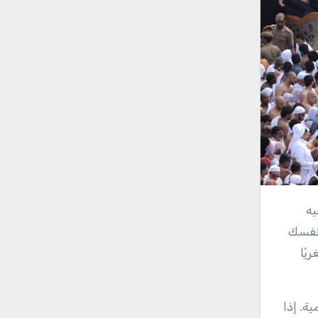
 نفسك
يًا
ة. إذا