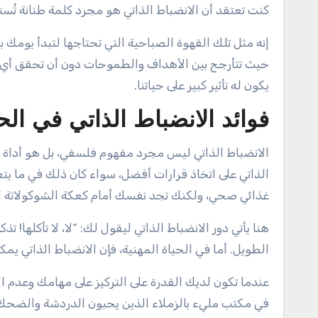
كنت تعتقد أن الانضباط الذاتي هو مجرد كلمة طنانة تُست
إنه مثل تلك القهوة الصباحية التي تحتاجها لتبدأ يومك
حيث تتأرجح بين الأهداف والطموحات دون أن تحقق أي ش
يكون له تأثير كبير على حياتنا.
فوائد الانضباط الذاتي في الح
الانضباط الذاتي ليس مجرد مفهوم فلسفي، بل هو أداة 
الذاتي على اتخاذ قرارات أفضل، سواء كان ذلك في ما يتع
غذائي صحي، ولكنك تجد نفسك أمام كعكة الشوكولاتة ا
هنا يأتي دور الانضباط الذاتي ليقول لك: “لا، لا تأكلها!
الطويل. أما في الحياة المهنية، فإن الانضباط الذاتي يم
عندما تكون لديك القدرة على التركيز على مهامك وعدم ال
في مكتب مليء بالزملاء الذين يحبون الدردشة والضحك. إ