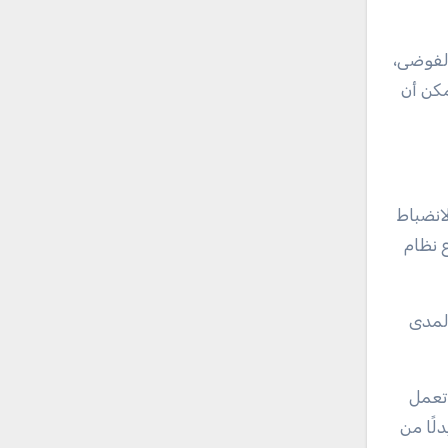
الفوضى،
كن أن
انضباط
ع نظام
المدى
 تعمل
لًا من