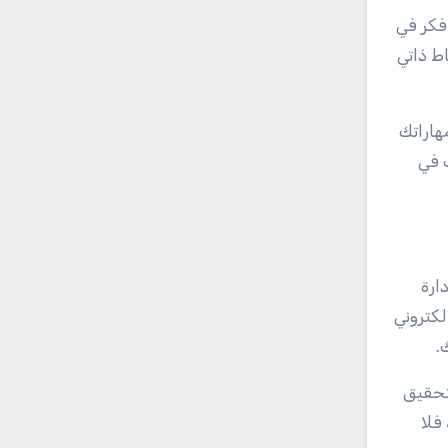
فكر في
ط ذاتي
هاراتك
 في
ارة
لكتروني
.
بتحقيق
فلا