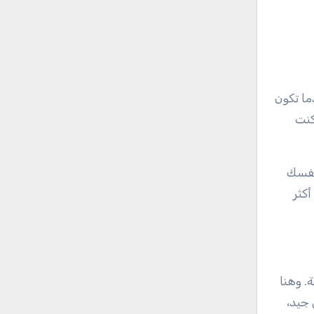
ما تكون
كنت
 نفسك
كثر
. وهنا
 جيد،