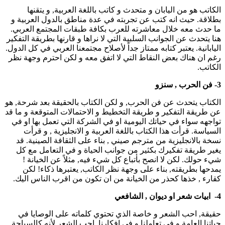
الكاتب هو من اليابان و متحدث و كاتب باللغة العربية, و يتقنها
بطلاقة. حيث انه كتب عن تجربته في عدة مناطق بالدول العربية و
ما حدث معه خلال معاشرته للعرب بكافة طبقات المجتمع العربي.
هنا يتحدث عن الجوانب السلبية التي لا نراها و قارنها بطريقة التفكير
اليابانية. يعتبر كتابه ممتاز جداً لأصلاح مجتمعنا العربي في كل الدول.
رغم ان هناك بعض النقاط التي لا اتفق معه و لكن احترم وجهة نظر
الكاتب.
3- فن الحرب , سنزو
الكتاب يتحدث عن فن الحرب, و لكن الكتاب بالحقيقة بعد شرحة, هو
عن طريقة التفكير و طريقة التخطيط و الاحتمالات المتوقعة و ما قد
تواجهه سواء في حياتك اليومية او في الشركة التي تعمل بها او في
السياسة. قرأت هذا الكتاب باللغة العربية و الانجليزية , و قرأت
نسخة بالانجليزية من مترجم صيني , بناء على الثقافة الصينية. قد
يغير طريقة تفكيرك بكثير من جوانب الحياة و في التعامل مع كل
شيء حولك. لكن لا انصح بأتباع كل شيء فيه, مثلاً عن الخيانة !
يمدحها بطريقته, بناء على وجهة نظر الكاتب, يعتبرها ذكاء! لكن
كقارء , خذها كحذر من الخيانة من ان تكون من اقرب الناس اليك.
4- ابيات شعر او ديوان , الشافعي
حقيقة, احب الشعر و خاصة الذي تحتوي كلماته على الوصايا في
حياتنا العامة و في تعاملنا و في افكارنا. احب الشعر لأنه كالسباحة