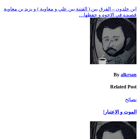
تصفّح
ابن خلدون – الفرق بين ( الفتنة بين علي و معاوية ) و يزيد بن معاوية
قصيده في الاخوه و حفظها…
المقالات
By
alkrsan
Related Post
نصائح
الموت و الاعتبار!