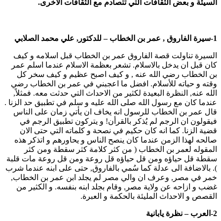
السيئة و بعض الثقافات التي تتصادم مع الثقافات الاخرى.
1-سيرة الفاروق , عمر بن الخطاب – للدكتور, علي محمد الصلابي
السيرة تناولت قصة الفاروق عمر بن الخطاب قبل اسلامه و كيف
كان قبل ان يدخل بالاسلام. تشعر بعظمة الاسلام عندما اسلم عمر
بن الخطاب رضي الله عنه , و كيف اصبح عظيم و كيف سخر كل
وقته و حياته للأسلام. افضل ما اعجبني في عمر بن الخطاب رضي
الله عنه, النظرة البعيدة لكثير من الاحداث التي حدثت معه. فمثلاً,
عندما كان مع رسول الله صلى الله عليه و سلم في تطبيق حد الزنا .
قال عمر بن الخطاب للرسول انه يخاف ان يأتي زمان على الناس
فيقولون ان الرجم لم يُذكر بالقرأن! و يتركون تطبيق الرجم في
قضية الزنا. كما انه كان حكيم في نصحة و كلماته التي حتى الان
صالحه لهذا الزمن عندما كان ينصح الناس و يحاورهم و اتذكر هذه
المقوله لعمر بن الخطاب ( من كثر كلامة كثر سقطة ومن كثر
سقطة قل حياؤه ومن قل حياؤه قل روعة ومن قل روعة مات قلبة
). بالاضافة الى عدلة كما سُمي بالفاروق, حتى على ابنه عندما شرب
خمر في مصر, وعرف ان والي مصر لم يجلد ابن عمر بن الخطاب,
غضب و ازاحه عن ولاية مصر, وقام بجلد ابنه بنفسه. و الكثير من
القصص و الاحداث المليئة بالحكمة و العبرة.
2-العرب – نظرة يابانية