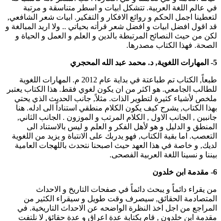
في عالم اللغة العربية. تتشكل ابيات و اسطر متناسقة و مرتبة
لتعطينا اجمل الحكم و روائع الافكار و التفكير. ابيات شعر الشافعي,
قد اقول افضل ابيات و افضل شعر قرأته بحياتي .. ولا اريد المبالغة و
لكن من حيث النصائح المرتبطة بالدين و العلم و العمل و الحياة و
الصحة. فهذا الكتاب مصدرها.
5- المهارات اللغوية, د. محمد عبد الله المحجري
طبعاً, الكتاب تم طباعتة في بداية عام 2012 م. المهارات اللغوية
للطالب الجامعي. هو اكثر من ان يكون لغوي فقط. هذا الكتاب يعتبر
ملخص لأشياء كثيرة لتطوير الذات. مثلاً, جانب الحديث الذي يحتي
بهذا الكتاب, يشرح كيف يكون الكلام منطقي استناداً الى ادله. هنا
جانبين , الجانب الاول , الكلام المرتب و الموزون . الجانب الثاني,
المنطق و الدليل و هو لأهل الفكر و العلم و ليس بالاستناد الى
التعصب. اما بقية الكتاب, فهو يدربك على الانتباة و يزيد من اللغوية
لديك, و خاصة في هذا العهد حيث اصبحنا نتحدث باللهجات العامية
بيننا و نسينا اللغة العربية الفصحى.
6- مقدمة ابن خلدون
من يقراء دائماً و يبحث دائماً في صفحات التاريخ و الاحداث
المتصادمة الحقائق, سيصرف وقت طويل و سيقراء الكثير من
المراجع من اجل اخذ النظرة الواضحه عن الاحداث التاريخية. في
مقدمة ابن خلدون , قام بكتابة عدة اعراق و عدة حقائق لا نلتفت