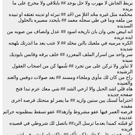
يربط الجاش لا مهرب ولا حل يوجد ## بايلاقي ولا مخرج على ما
يريده
محكمه مثل غيره محُد اغلا من احُد ## تبرئه او تدينه تعتقه او تبيده
من ملفه وما في طي سجلُه معمد ## بايحدد مصيره بالحلول
السديده
انه ابيض نجي وان بان تاريخه اسود ## عدل وانصاف من صوبه من
ايده نزيده
الكره مرميه في ملعبك باابن مخلد ## لا عتب بعد ما انذرتك بلهجه
شديده
سر واحد من اسرار الملف المعزرد ## خلف برقه وقابس بايوديك
سيده
لا تناور ولا تركن على من تجرد ## شُمها كن من اصحاب العقول
الرشيده
راح من كان لك مأوى وملجاء ومسند ## بعد صولات دوفس والعند
والعنيده
هاه قلي اشد الحبل والا ارخي الشد ## شي معك عزم تبدا فتح
صفحه جديده
احتراماً لسنك يبن ستين وازيد ## ما يضر لو منحتك فرصه اخرى
مفيده
فرصه العمر فيها عفو مشروط وازهد## عفو تسقط بمظمونه جرائم
عدديده
لو قبلته كمبدا بعدما ترسل الرد## باتصل لك شروطي في قصيده
فريده
وان رفضته على كيفك ولكن تأكد ## ماكتمناه باينشر في اشهر