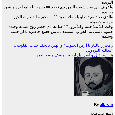
البريده
واعرف اني سند شعب اليمن ذي توحد ## يشهد الله لبو لوزه ويشهد
رصيده
والذي صاد صيدك او باسمك تصيد ## تستحق ما حضرت الخير
موسم حصيده
وقت كلاً ملا جيبه وكلاً تزود ## صادها ذي حضر روٌح غنيمه وفيده
ختمها بالنبي تم الجواب المسدد ## من خشع خاطره يذكر حبيبه
وسيده
تصفّح
زمجري بالنار يا أرض الجنوب / و الهبي بالحقد حبات القلوب ..
عبدالله البردوني
المقالات
هنا اسرائيل و اسرائيل ارحم , وصف وضع اليمن
By
alkrsan
Related Post