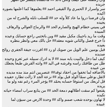
جريده
سر واسرار لا الحمري ولا القيفي احمد ## يعلموها كما اعلمها بصوره
اكيده
وان فرضنا دروا ما عاد كلاً وله حد ## للسلب نابله والشرح له من
يجيده
في يميني خطام الهيج والصارم الحد ## والرماح العوالي والرهاف
المبيده
وقت ما ريد باجيبك مكبل مقيد ## وين باتختبي راجع حسابك وعيده
ذا خرج فصل والثاني شويه معقد## خل بالك معي وانظر بنظره
بعيده
قبل يومين علم الويل من صوبك او رد ## افرزت جيفة الجفري روائح
صديده
كيف لما دخل والبيت بابه مبند ## لا بد ادرك سبيله عبر ثغره وحيده
طل من طاقتك راسه وقرشه في اليد ## وانته القرش طبعاً يجعلك
من عبيده
بالاضافه لما تخفوا من احقاد توقد## عنصريين انتم منذ مده مديده
لاتقل بوعلي سمًا الولد قبل يولد ## نزعة الجد لا زالت تطارد حفيده
قل لربعك من استوفا حسابه يحمًد ## يؤجر المرء رغم نفه ولو ما
يريده
يقنعوا كم سقت اطلالهم دمعة الخد ## من يتابع سراب امضاء حياته
نكيده
لا تهاون بوحده شعب صمم واكد ## وحدة الارض من سيؤن لما
عبيده