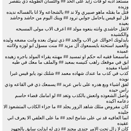
مستعد ادبه لو فات زايد على الحد ## واللسان الطويله ذي بتقصر
وزيده
قتل ما بقتله ماهو صبيري ولا ند ## بالشجاعه ولا انا بالفساله نديده
قل لبو قيس ياحامل جوابي ترود ## وينك اليوم من حاشد وحاشد
بعيده
لاتقل حاشدي وانته بنعوه مولد ## اعرف الاب مولى المسبحه
والكشيده
بايدلونك اخوالك عن الاب والجد ## ذي تبنوك بعده وانت مضغه وليده
والعميد استحتة بايسمعوك آل مزيد ## منت مسؤل ابو لوزه ولاانته
عميده
ماسمعنا فقيه انه حكم او تمسيد ## مهنته يقراء المولد باجره زهيده
ابق في موقعك راهب كنيسه بمعبد ## والملف ما معك في طيه
اشياء مفيده
كذب في كذب ما عندك شهاده معمد ## شلتك نود يابو قيس غبرا
نويده
لفق اشياء وبع هدره على ناس عربد ## يسمعك ذي في القاعه وذي
راس حيده
واصل الشعوذه واتعش بالكذب وتغد ## لو امامك قضاء حاسم
دعامه اكيده
كان مفروض مثلك شاهد الزور يجلد ## ما جزاء الكاذب المتشعوذ الا
جليده
انما العافيه قد ني على شامخ انجد ## ما على العلفي الا يعرف اني
عقيده
كان لا زال تحت الامر جندي مجند ## ذي له ابذلت سابق بالجهود