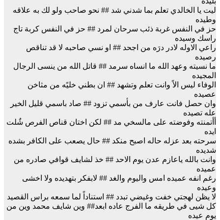
بليده
ليت يا الخالدي تعلم بما شدني شد ## نحو صاحب ولو لك به علاقه
وطيده
حز في النفس غربة ذئب سرحان لمرد ## حز في النفس كربة تاج
راسك وسيده
راعي الاوله لادر درَه من اجحد ## او نسي صاحبه لا قد تناقص
رصيده
ما نسيته وعهد الله ما انساه سرمد ## قاتل الله من ينسى الرجال
المجيده
الوفاء ليس الاً وانت تعلم وتشهد ## ان بطني خليًه من مثاخن
عصيده
وان حصل فانت عارف من بأسمي تزود ## صاد باسمي قليل الخير
عله تصيده
أأتمنته وفوضته على مالسخي مد ## لكن اختان قناص الفرص شٌلت
ايده
سرحته بعد عزله حاله اصبح منكد ## حال يصعب على الكافر بشده
شديده
وانت بالله ياعازم عدن يوم الاحد ## خذ لشايف قوافي صادره من
عميده
رغم انفه عميده امس واليوم والغد ## لابفكر بتهديده ولا اخشى
وعيده
لا يظن لهجتي خفت وغيضي تبدد ## استناداً لما سمعه براس القصيد
كل شيى في طريقه ما الفرج عاده ابعد## وين شايف محمد وين من
يوم عيده