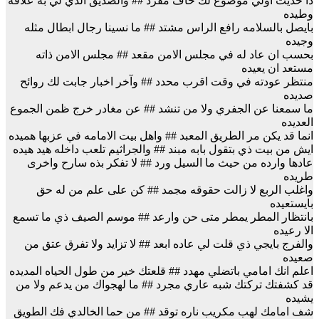
ذا حديث اولي موضوع لك خاف مفرد ## والصديق الذي لي به علاقه
وطيده
بايصل بالسلامه رافع الراس مشتد ## ما نسينا رجال ابطال مثله
وجيده
بحسب ان عاد له في مجلس الامن مقعد ## مجلس الامن ذاته
مستعد ان يعيده
منتظر عودته في وقت اقرب محدد ## وآخر اخبار جابت لك روائح
صديده
ما سمعنا عن الجفري ولا من تنشد ## عن مغادر خرج ظمن الجموع
العديده
انما قد يكن مر الطريق المعبد ## واهل بيت الامامه في عزبها هميده
ايش من بيت ذي بتقول بابه مبند ## والجراثيم تلعب داخله هيد هيده
عادها وارده من حيث ما السيل ورد ## لا تفكر بذه سارح واخرى
طريده
واغلب الربع لا زالت حقوقه مجمد ## كن على علم من له حق
بايستعيده
بانتظار المطر يمطر متى حن وارعد ## موسم الصيف ذي ما تسمع
الا رعيده
والفرج بايجي ذي قلت لي عاده ابعد ## لا تزايد ولا تفرق عتق من
صعيده
اعلم انك امامي باتضلي مهدد ## قلعتك خير من طول الحياه المديده
قد كشفتك تركتك شبه عاري مجرد ## ما لهجواك من يدعم ولا من
يشيده
شف امامك لهب مكريب ناره توقد ## من حما الخالدي فك الطويق