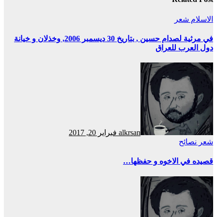
الاسلام
شعر
في مرثية لصدام حسين , بتاريخ 30 ديسمبر 2006, وخذلان و خيانة
دول العرب للعراق
alkrsan
فبراير 20, 2017
شعر
نصائح
قصيده في الاخوه و حفظها…