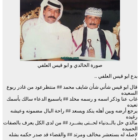
صورة الخالدي و ابو قيس العلفي
بدع ابو قيس العلفي ..
قال ابو قيس شأني شأن شايف محمد ## منتظرعود من غادر ربوع
السعيده
غاب عنا وذكر اسمه و رسمه مخلد ## ياسميع الدعاء سالك بأسمك
تعيده
يرجع أرضه وبين أهله ينكد ويسعد ## راحة البال مضمونه وعيشه
رغيده
مالذي حل بالــدنياء لحــتى يشــرد ## من لدى الكل يعرف بالصفات
الحميده
لاصله له بستعشر مخالف ومرتد ## والقضاء قد صدر حكمه بشله