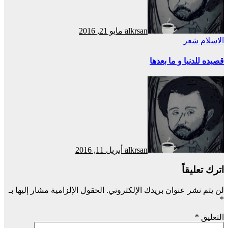
alkrsan
مايو 21, 2016
الاسلام
شعر
قصيده للدنيا و ما بعدها
alkrsan
أبريل 11, 2016
اترك تعليقاً
لن يتم نشر عنوان بريدك الإلكتروني.
الحقول الإلزامية مشار إليها بـ
*
التعليق
*