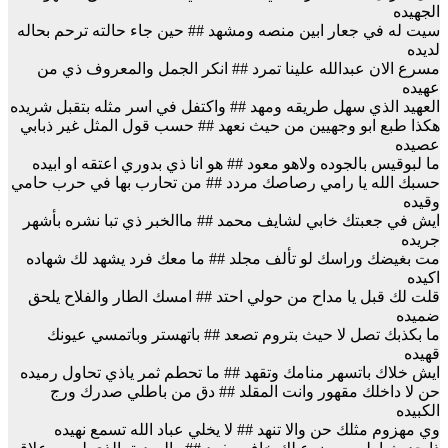
الجهيده
سيت له في جعار ابين منصه ومشهد ## حين جاء حالته ترحم بحاله
لديده
مسرع الان عبدالله علينا تمرد ## انكر الجمل والمعروف ذي من
عهيده
العهيد الذي سهل طريقه ومهد ## واكتفل في اسر مثله بتقبل شريده
هكذا طبع ابو وجهيين من حيث نعهد ## حسب قول المثل غير ذبابي
عصيده
ما لبوقيس بالجوده ولاهو معود ## هو انا ذي بدوري اعتقه او ابيده
حسبك الله يا رامي رصاصك مردد ## من تحارب بها في حرب حامي
وقيده
ايش في جعبتك خابي لشايف محمد ## ماالخبر ذي تبا نشره بأشهر
جريده
مت بغيضك وراسك لو تألف مجلد ## ما معك فرد يشهد لك شهاده
اكيده
قلت لك قبل يا مداح من حولي احتد ## امسك الطار والفلاح يلحق
ضميده
ما بكذبك تصل لا حيث بتروم تصعد ## باتهستر وباتمسي عيونك
قهيده
ايش خلاك باتسهر منامك وتقهد ## ما تحطم ثمر ياذي تحاول رميده
حن لا داخلك مقهور وانت المقلد ## دق من باطلي صدرك ورج
الكبيده
وي مهزوم مثلك حن والا تنهد ## لا يخلي عباد الله تسمع نهيده